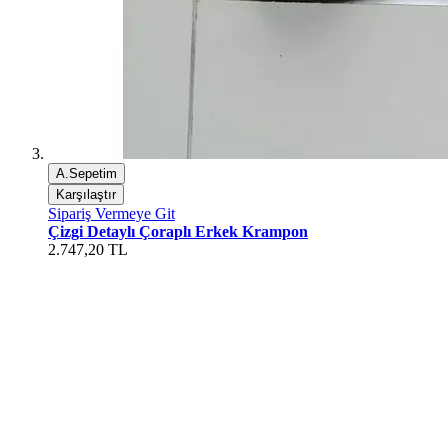
A.Sepetim
Karşılaştır
Sipariş Vermeye Git
Çizgi Detaylı Çoraplı Erkek Krampon
2.747,20 TL