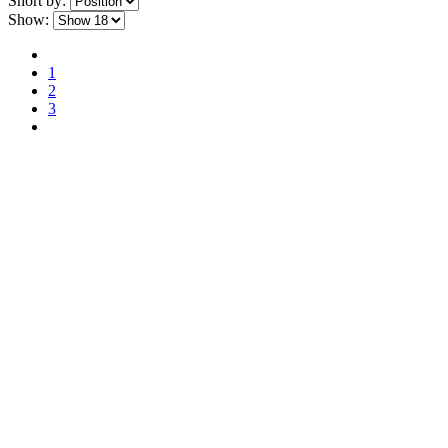
Short by:
Show:
1
2
3