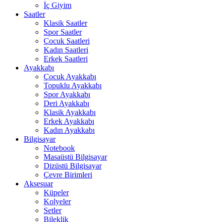
İç Giyim
Saatler
Klasik Saatler
Spor Saatler
Çocuk Saatleri
Kadın Saatleri
Erkek Saatleri
Ayakkabı
Çocuk Ayakkabı
Topuklu Ayakkabı
Spor Ayakkabı
Deri Ayakkabı
Klasik Ayakkabı
Erkek Ayakkabı
Kadın Ayakkabı
Bilgisayar
Notebook
Masaüstü Bilgisayar
Dizüstü Bilgisayar
Çevre Birimleri
Aksesuar
Küpeler
Kolyeler
Setler
Bileklik