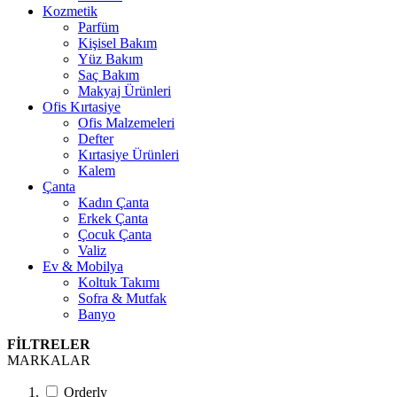
Kozmetik
Parfüm
Kişisel Bakım
Yüz Bakım
Saç Bakım
Makyaj Ürünleri
Ofis Kırtasiye
Ofis Malzemeleri
Defter
Kırtasiye Ürünleri
Kalem
Çanta
Kadın Çanta
Erkek Çanta
Çocuk Çanta
Valiz
Ev & Mobilya
Koltuk Takımı
Sofra & Mutfak
Banyo
FİLTRELER
MARKALAR
Orderly