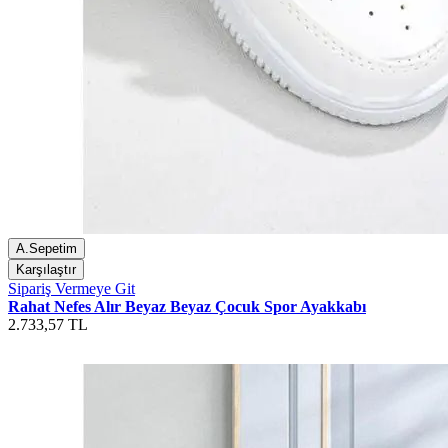
A.Sepetim
Karşılaştır
Sipariş Vermeye Git
Rahat Nefes Alır Beyaz Beyaz Çocuk Spor Ayakkabı
2.733,57 TL