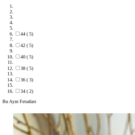
44
( 5)
42
( 5)
40
( 5)
38
( 5)
36
( 3)
34
( 2)
Bu Ayın Fırsatları