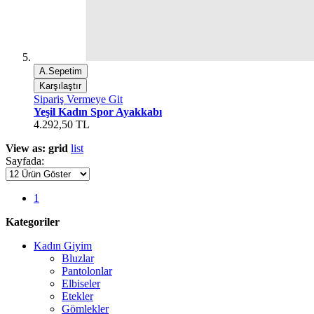
A.Sepetim
Karşılaştır
Sipariş Vermeye Git
Yeşil Kadın Spor Ayakkabı
4.292,50 TL
View as:
grid
list
Sayfada:
1
Kategoriler
Kadın Giyim
Bluzlar
Pantolonlar
Elbiseler
Etekler
Gömlekler